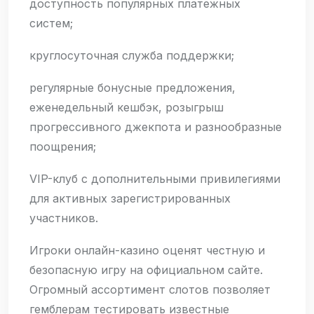
доступность популярных платежных
систем;
круглосуточная служба поддержки;
регулярные бонусные предложения,
еженедельный кешбэк, розыгрыш
прогрессивного джекпота и разнообразные
поощрения;
VIP-клуб с дополнительными привилегиями
для активных зарегистрированных
участников.
Игроки онлайн-казино оценят честную и
безопасную игру на официальном сайте.
Огромный ассортимент слотов позволяет
гемблерам тестировать известные