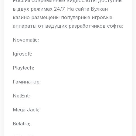
Россия современные видеослоты доступны
в двух режимах 24/7. На сайте Вулкан
казино размещены популярные игровые
аппараты от ведущих разработчиков софта:
Novomatic;
Igrosoft;
Playtech;
Гаминатор;
NetEnt;
Mega Jack;
Belatra;