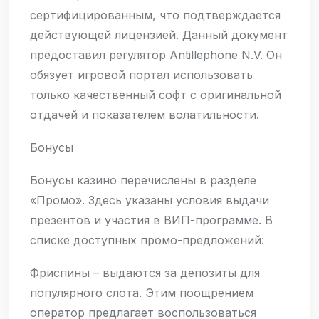
сертифицированным, что подтверждается
действующей лицензией. Данный документ
предоставил регулятор Antillephone N.V. Он
обязует игровой портал использовать
только качественный софт с оригинальной
отдачей и показателем волатильности.
Бонусы
Бонусы казино перечислены в разделе
«Промо». Здесь указаны условия выдачи
презентов и участия в ВИП-программе. В
списке доступных промо-предложений:
Фриспины – выдаются за депозиты для
популярного слота. Этим поощрением
оператор предлагает воспользоваться