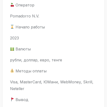
Оператор
Pomadorro N.V.
Начало работы
2023
Валюты
рубли, доллар, евро, тенге
Методы оплаты
Visa, MasterCard, ЮМани, WebMoney, Skrill,
Neteller
Вывод