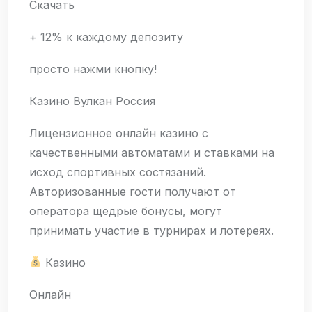
Скачать
+ 12% к каждому депозиту
просто нажми кнопку!
Казино Вулкан Россия
Лицензионное онлайн казино с
качественными автоматами и ставками на
исход спортивных состязаний.
Авторизованные гости получают от
оператора щедрые бонусы, могут
принимать участие в турнирах и лотереях.
Казино
Онлайн