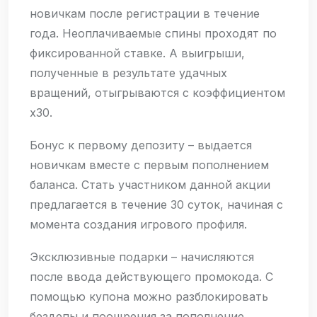
новичкам после регистрации в течение
года. Неоплачиваемые спины проходят по
фиксированной ставке. А выигрыши,
полученные в результате удачных
вращений, отыгрываются с коэффициентом
х30.
Бонус к первому депозиту – выдается
новичкам вместе с первым пополнением
баланса. Стать участником данной акции
предлагается в течение 30 суток, начиная с
момента создания игрового профиля.
Эксклюзивные подарки – начисляются
после ввода действующего промокода. С
помощью купона можно разблокировать
бездепы и поощрения за пополнение