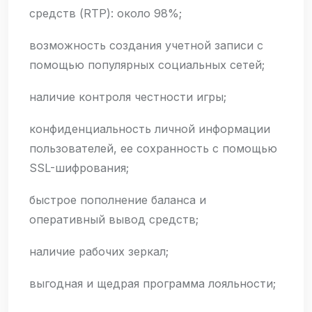
средств (RTP): около 98%;
возможность создания учетной записи с
помощью популярных социальных сетей;
наличие контроля честности игры;
конфиденциальность личной информации
пользователей, ее сохранность с помощью
SSL-шифрования;
быстрое пополнение баланса и
оперативный вывод средств;
наличие рабочих зеркал;
выгодная и щедрая программа лояльности;